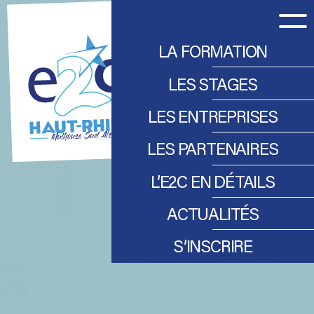
LA FORMATION
LES STAGES
LES ENTREPRISES
LES PARTENAIRES
RECRUTER UN STAGIAIRE
DEVENIR PARTENAIRE
L’E2C EN DÉTAILS
LES ENTREPRISES TÉMOIGNENT
ACTUALITÉS
NOTRE ÉQUIPE
NOS RÉSULTATS
S’INSCRIRE
LES TÉMOIGNAGES