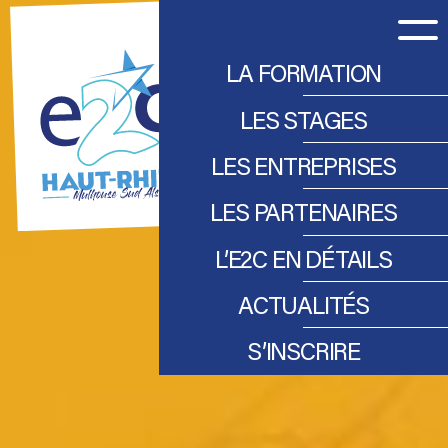
LA FORMATION
LES STAGES
LES ENTREPRISES
LES PARTENAIRES
RECRUTER UN STAGIAIRE
DEVENIR PARTENAIRE
L’E2C EN DÉTAILS
LES ENTREPRISES TÉMOIGNENT
ACTUALITÉS
NOTRE ÉQUIPE
NOS RÉSULTATS
S’INSCRIRE
LES TÉMOIGNAGES